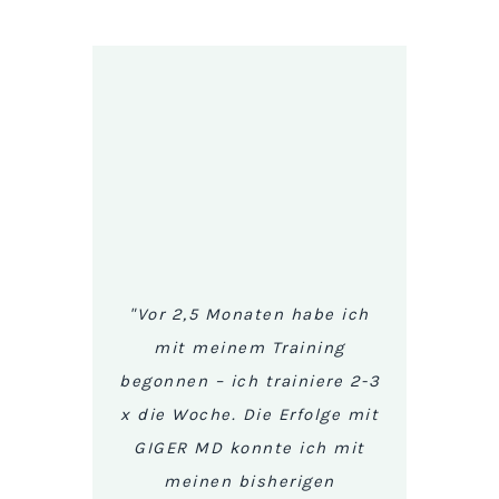
"E
Thera
und
Band
HWS,
inem
mich
mer
"Vor 2,5 Monaten habe ich
oder 
er
mit meinem Training
Die
ner
begonnen – ich trainiere 2-3
vie
zte
x die Woche. Die Erfolge mit
eine
lich.
GIGER MD konnte ich mit
The
t sind
meinen bisherigen
kaum 
, Ihr