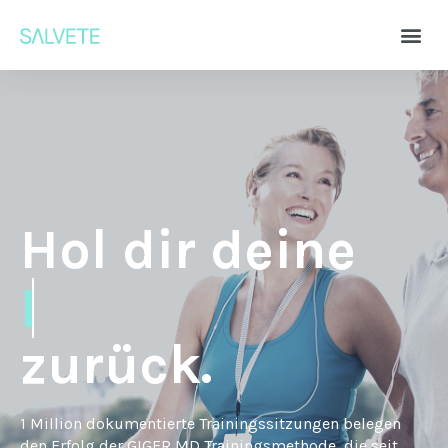
Hol dir deine
Beweglichkeit
zurück.
1 Million dokumentierte Trainingssitzungen belegen
den Erfolg der GIGER MD Trainingsmethode, die seit