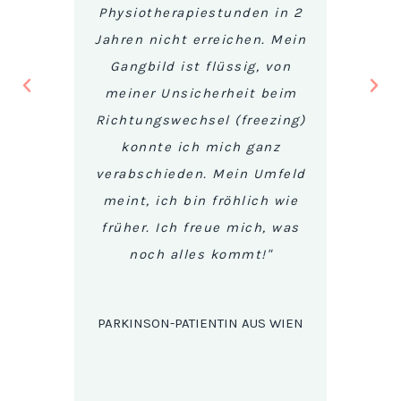
Physiotherapiestunden in 2
GIGER
Gang
Jahren nicht erreichen. Mein
ers
ute so
Gangbild ist flüssig, von
wel
habe
meiner Unsicherheit beim
reiht
bei
Richtungswechsel (freezing)
eine
 GIGER
konnte ich mich ganz
mei
würde
verabschieden. Mein Umfeld
aufr
nate
meint, ich bin fröhlich wie
sehr 
GIGER
früher. Ich freue mich, was
Tab
Praxis
noch alles kommt!"
s
ke an
Ruhe
!"
besser
PARKINSON-PATIENTIN AUS WIEN
ausge
S WIEN